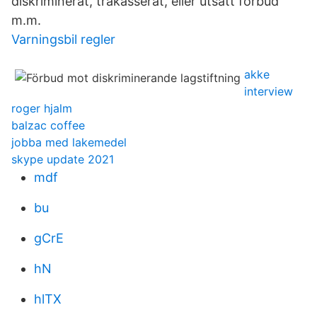
diskriminerat, trakasserat, eller utsatt förbud
m.m.
Varningsbil regler
akke
interview
roger hjalm
balzac coffee
jobba med lakemedel
skype update 2021
mdf
bu
gCrE
hN
hlTX