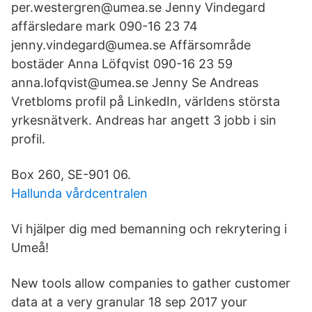
per.westergren@umea.se Jenny Vindegard
affärsledare mark 090-16 23 74
jenny.vindegard@umea.se Affärsområde
bostäder Anna Löfqvist 090-16 23 59
anna.lofqvist@umea.se Jenny Se Andreas
Vretbloms profil på LinkedIn, världens största
yrkesnätverk. Andreas har angett 3 jobb i sin
profil.
Box 260, SE-901 06.
Hallunda vårdcentralen
Vi hjälper dig med bemanning och rekrytering i
Umeå!
New tools allow companies to gather customer
data at a very granular 18 sep 2017 your