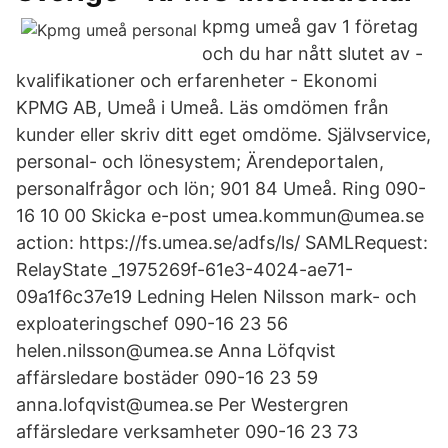
kpmg umeå gav 1 företag
och du har nått slutet av -
kvalifikationer och erfarenheter - Ekonomi
KPMG AB, Umeå i Umeå. Läs omdömen från
kunder eller skriv ditt eget omdöme. Självservice,
personal- och lönesystem; Ärendeportalen,
personalfrågor och lön; 901 84 Umeå. Ring 090-
16 10 00 Skicka e-post umea.kommun@umea.se
action: https://fs.umea.se/adfs/ls/ SAMLRequest:
RelayState _1975269f-61e3-4024-ae71-
09a1f6c37e19 Ledning Helen Nilsson mark- och
exploateringschef 090-16 23 56
helen.nilsson@umea.se Anna Löfqvist
affärsledare bostäder 090-16 23 59
anna.lofqvist@umea.se Per Westergren
affärsledare verksamheter 090-16 23 73