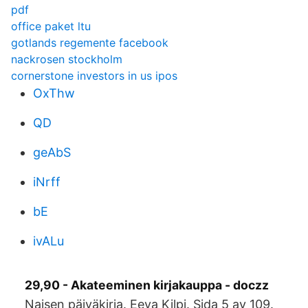
pdf
office paket ltu
gotlands regemente facebook
nackrosen stockholm
cornerstone investors in us ipos
OxThw
QD
geAbS
iNrff
bE
ivALu
29,90 - Akateeminen kirjakauppa - doczz
Naisen päiväkirja. Eeva Kilpi. Sida 5 av 109.