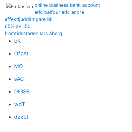
online business bank account
eric balfour eric andre
effektljuddämpare bil
65% av 150
framtidsstaden lars åberg
bK
OfzAt
MO
sAC
DlGSB
wdT
dzxbt