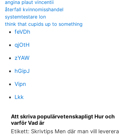
angina plaut vincentii
återfall kvinnomisshandel
systemtestare lon
think that cupids up to something
feVDh
qjOtH
zYAW
hGipJ
Vipn
Lkk
Att skriva populärvetenskapligt Hur och
varför Vad är
Etikett: Skrivtips Men där man vill leverera