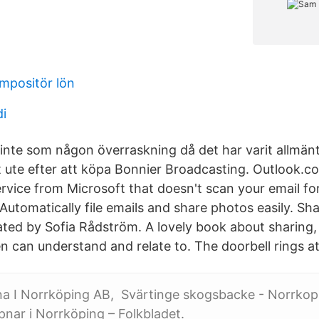
mpositör lön
di
nte som någon överraskning då det har varit allmänt
it ute efter att köpa Bonnier Broadcasting. Outlook.co
ervice from Microsoft that doesn't scan your email fo
Automatically file emails and share photos easily. Sh
ated by Sofia Rådström. A lovely book about sharing,
en can understand and relate to. The doorbell rings a
rna I Norrköping AB, Svärtinge skogsbacke - Norrkop
nar i Norrköping – Folkbladet.