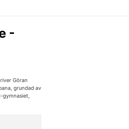
e -
river Göran
fbana, grundad av
-gymnasiet,