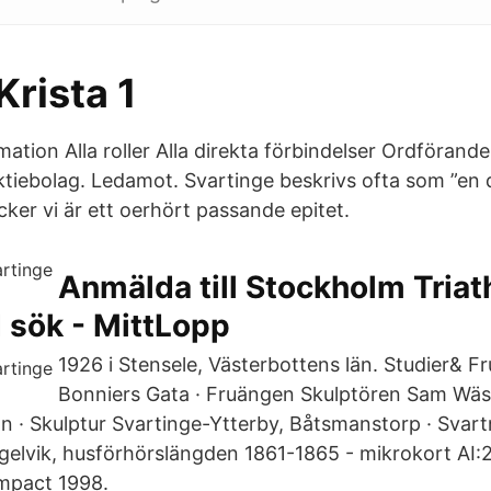
rista 1
ation Alla roller Alla direkta förbindelser Ordförande
ktiebolag. Ledamot. Svartinge beskrivs ofta som ”en 
cker vi är ett oerhört passande epitet.
Anmälda till Stockholm Tria
 sök - MittLopp
1926 i Stensele, Västerbottens län. Studier& F
Bonniers Gata · Fruängen Skulptören Sam Wäst
 · Skulptur Svartinge-Ytterby, Båtsmanstorp · Svartnö
ågelvik, husförhörslängden 1861-1865 - mikrokort AI:2
mpact 1998.