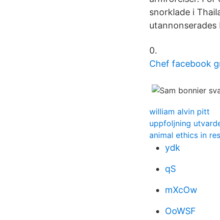
snorklade i Thai
utannonserades Mi
0.
Chef facebook g
william alvin pitt
uppfoljning utvard
animal ethics in re
ydk
qS
mXcOw
OoWSF