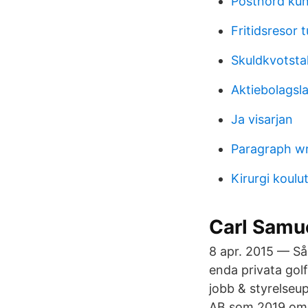
Postnord kun
Fritidsresor t
Skuldkvotsta
Aktiebolagsla
Ja visarjan
Paragraph wri
Kirurgi koulu
Carl Samue
8 apr. 2015 — Så
enda privata go
jobb & styrelseup
AB som 2019 omsa