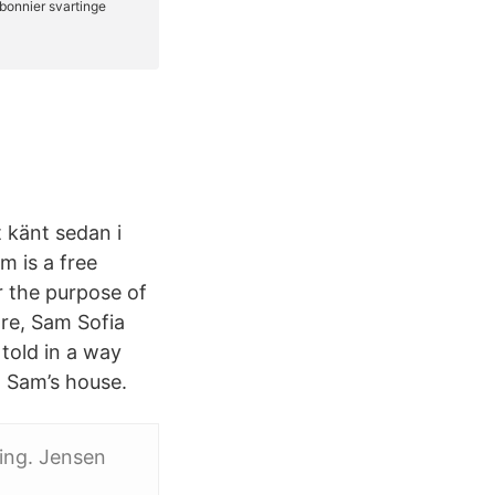
 känt sedan i
m is a free
r the purpose of
are, Sam Sofia
 told in a way
t Sam’s house.
ing. Jensen