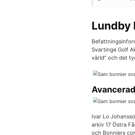
Lundby K
Befattningsinform
Svartinge Golf A
värld” och det ty
Avancerad
Ivar Lo Johansson
arkiv 17 Östra F
och Bonniers co