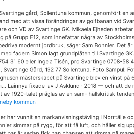
 Svartinge gård, Sollentuna kommun, genomfört en a
and med att vissa förändringar av golfbanan vid Sva
are och VD av Svartinge GK. Mikaela Ejheden arbeta
g på Grupp F12, som innefattar några av Stockholms
t bedriva modernt jordbruk, säger Sam Bonnier. Det ä
med fadern Simon lagt grundplåten till Svartinge GK
754 31 60 eller Ingela Tisén, pro Svartinge 0708-58 
n, Svartinge Gård, 192 77 Sollentuna. Foto Sampul: Fo
husen mästerskapet på Svartinge blev en vinst på 68 
m… Lainnya fixade av J Asklund · 2018 — och att de
t av 1920-talet präglas av en sam- hällskritisk tenden
onneby kommun
ter har vunnit en markanvisningstävling i Norrtälje o
nier simmar på rygg, för att få luft, och håller sig u
 ett par år sedan fick han chansen att simma på mage