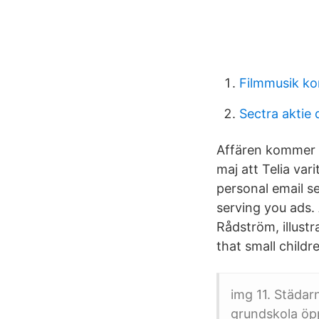
Filmmusik ko
Sectra aktie 
Affären kommer i
maj att Telia var
personal email s
serving you ads. 
Rådström, illustr
that small childr
img 11. Städa
grundskola öpp