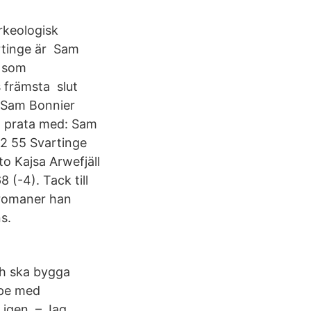
rkeologisk
rtinge är Sam
r som
 främsta slut
r Sam Bonnier
. prata med: Sam
42 55 Svartinge
to Kajsa Arwefjäll
(-4). Tack till
 romaner han
s.
ch ska bygga
ppe med
 igen. – Jag