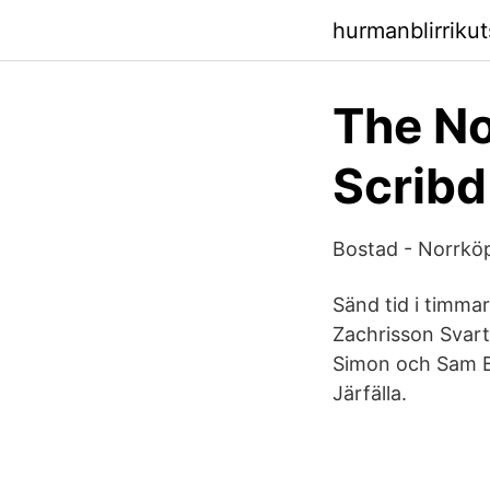
hurmanblirriku
The No
Scribd
Bostad - Norrköp
Sänd tid i timma
Zachrisson Svart
Simon och Sam B
Järfälla.