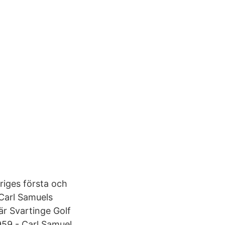
riges första och
Carl Samuels
 är Svartinge Golf
959 - Carl Samuel