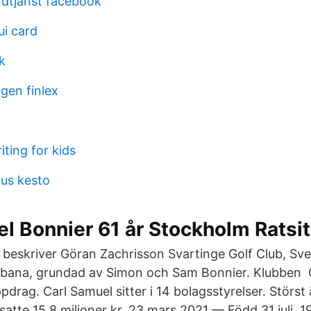
dtjänst facebook
ui card
k
gen finlex
ting for kids
tus kesto
l Bonnier 61 år Stockholm Ratsit
 beskriver Göran Zachrisson Svartinge Golf Club, Sve
lfbana, grundad av Simon och Sam Bonnier. Klubben 
pdrag. Carl Samuel sitter i 14 bolagsstyrelser. Störst
tte 15,8 miljoner kr. 23 mars 2021 — Född 31 juli, 1