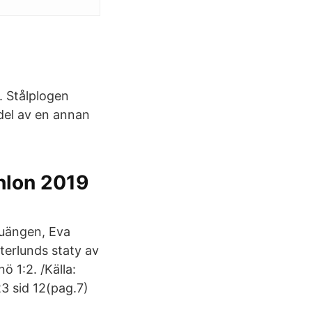
. Stålplogen
del av en annan
thlon 2019
ruängen, Eva
erlunds staty av
 1:2. /Källa:
3 sid 12(pag.7)