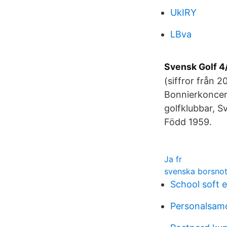
UkIRY
LBva
Svensk Golf 4
(siffror från 
Bonnierkoncer
golfklubbar, S
Född 1959.
Ja fr
svenska borsnot
School soft 
Personalsamo