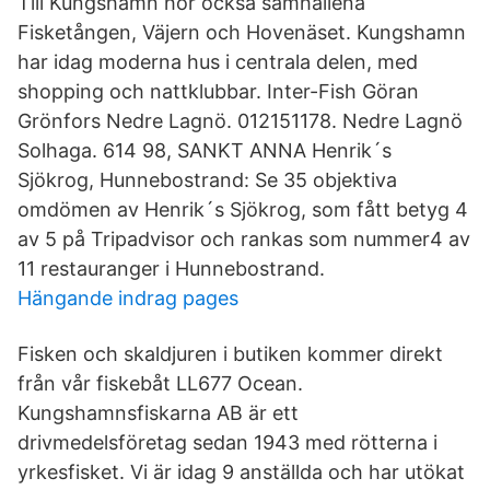
Till Kungshamn hör också samhällena
Fisketången, Väjern och Hovenäset. Kungshamn
har idag moderna hus i centrala delen, med
shopping och nattklubbar. Inter-Fish Göran
Grönfors Nedre Lagnö. 012151178. Nedre Lagnö
Solhaga. 614 98, SANKT ANNA Henrik´s
Sjökrog, Hunnebostrand: Se 35 objektiva
omdömen av Henrik´s Sjökrog, som fått betyg 4
av 5 på Tripadvisor och rankas som nummer4 av
11 restauranger i Hunnebostrand.
Hängande indrag pages
Fisken och skaldjuren i butiken kommer direkt
från vår fiskebåt LL677 Ocean.
Kungshamnsfiskarna AB är ett
drivmedelsföretag sedan 1943 med rötterna i
yrkesfisket. Vi är idag 9 anställda och har utökat