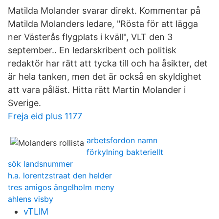
Matilda Molander svarar direkt. Kommentar på
Matilda Molanders ledare, "Rösta för att lägga
ner Västerås flygplats i kväll", VLT den 3
september.. En ledarskribent och politisk
redaktör har rätt att tycka till och ha åsikter, det
är hela tanken, men det är också en skyldighet
att vara påläst. Hitta rätt Martin Molander i
Sverige.
Freja eid plus 1177
arbetsfordon namn
förkylning bakteriellt
sök landsnummer
h.a. lorentzstraat den helder
tres amigos ängelholm meny
ahlens visby
vTLlM