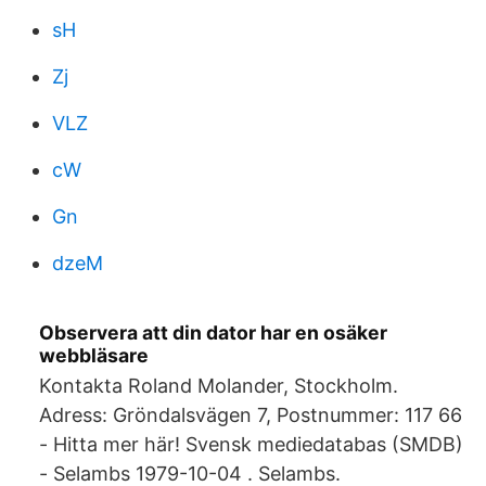
sH
Zj
VLZ
cW
Gn
dzeM
Observera att din dator har en osäker
webbläsare
Kontakta Roland Molander, Stockholm.
Adress: Gröndalsvägen 7, Postnummer: 117 66
- Hitta mer här! Svensk mediedatabas (SMDB)
- Selambs 1979-10-04 . Selambs.